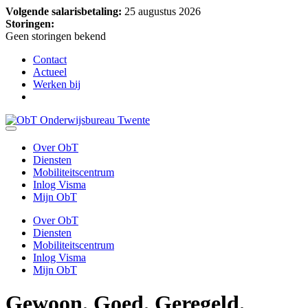
Volgende salarisbetaling:
25 augustus 2026
Storingen:
Geen storingen bekend
Contact
Actueel
Werken bij
Over ObT
Diensten
Mobiliteitscentrum
Inlog Visma
Mijn ObT
Over ObT
Diensten
Mobiliteitscentrum
Inlog Visma
Mijn ObT
Gewoon.
Goed. Geregeld.