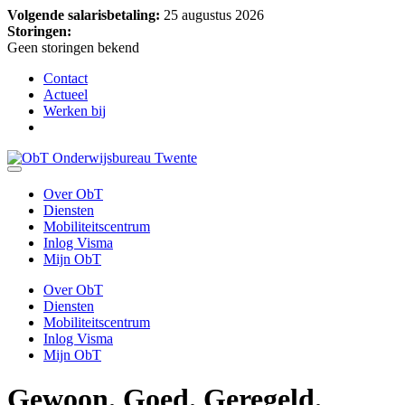
Volgende salarisbetaling:
25 augustus 2026
Storingen:
Geen storingen bekend
Contact
Actueel
Werken bij
Over ObT
Diensten
Mobiliteitscentrum
Inlog Visma
Mijn ObT
Over ObT
Diensten
Mobiliteitscentrum
Inlog Visma
Mijn ObT
Gewoon.
Goed. Geregeld.