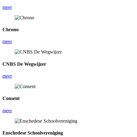
meer
Chrono
meer
CNBS De Wegwijzer
meer
Consent
meer
Enschedese Schoolvereniging