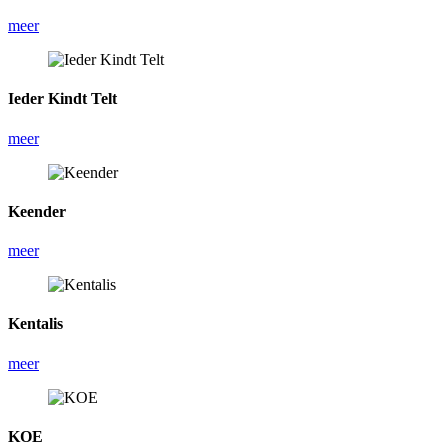
meer
Ieder Kindt Telt
meer
Keender
meer
Kentalis
meer
KOE