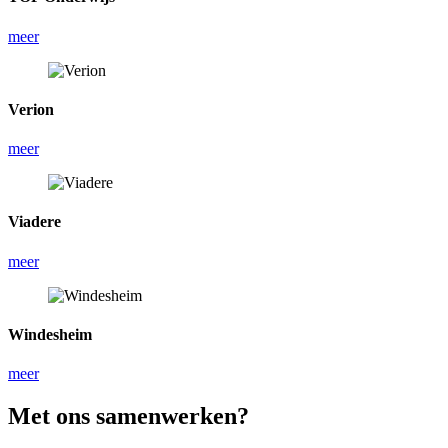
meer
Verion
meer
Viadere
meer
Windesheim
meer
Met ons samenwerken?