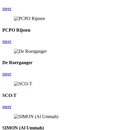
meer
PCPO Rijssen
meer
De Roerganger
meer
SCO-T
meer
SIMON (Al Ummah)